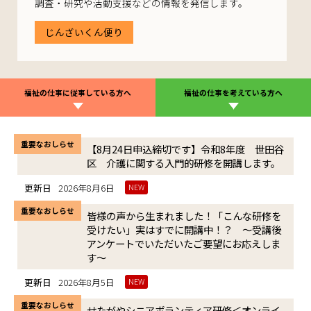
な一歩を踏み出そう
調査・研究や活動支援などの情報を発信します。
研修・講座情報
じんざいくん便り
福祉の仕事に従事している方へ
福祉の仕事を考えている方へ
重要なおしらせ
【8月24日申込締切です】令和8年度 世田谷
区 介護に関する入門的研修を開講します。
更新日
2026年8月6日
NEW
重要なおしらせ
皆様の声から生まれました！「こんな研修を
受けたい」実はすでに開講中！？ ～受講後
アンケートでいただいたご要望にお応えしま
す～
更新日
2026年8月5日
NEW
重要なおしらせ
せたがやシニアボランティア研修＜オンライ