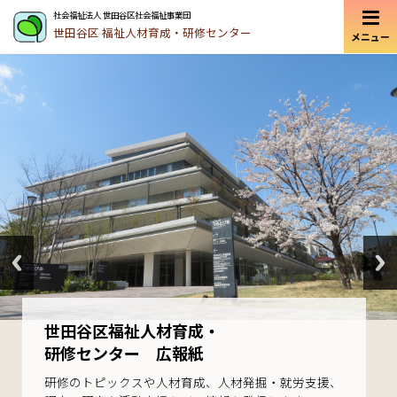
社会福祉法人 世田谷区社会福祉事業団
世田谷区
福祉人材育成・研修センター
メニュー
世田谷で学び
世田谷区福祉人材育成・
世田谷で活かす
研修センター 広報紙
福祉の仕事を始めたい人も、今働いている人も、新た
研修のトピックスや人材育成、人材発掘・就労支援、