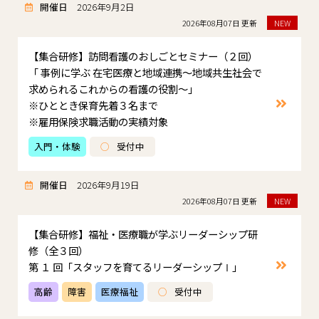
開催日
2026年9月2日
2026年08月07日 更新
NEW
【集合研修】訪問看護のおしごとセミナー（２回）
「 事例に学ぶ 在宅医療と地域連携～地域共生社会で
求められるこれからの看護の役割～」
※ひととき保育先着３名まで
※雇用保険求職活動の実績対象
入門・体験
○
受付中
開催日
2026年9月19日
2026年08月07日 更新
NEW
【集合研修】福祉・医療職が学ぶリーダーシップ研
修（全３回）
第 １ 回「スタッフを育てるリーダーシップⅠ」
高齢
障害
医療福祉
○
受付中