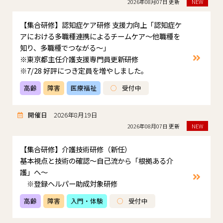
2026年08月07日 更新
NEW
【集合研修】認知症ケア研修 支援力向上「認知症ケ
アにおける多職種連携によるチームケア～他職種を
知り、多職種でつながる～」
※東京都主任介護支援専門員更新研修
※7/28 好評につき定員を増やしました。
高齢
障害
医療福祉
○
受付中
開催日
2026年8月19日
2026年08月07日 更新
NEW
【集合研修】介護技術研修（新任）
基本視点と技術の確認～自己流から「根拠ある介
護」へ～
※登録ヘルパー助成対象研修
高齢
障害
入門・体験
○
受付中