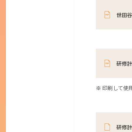
世田
研修計
※ 印刷して使
研修計