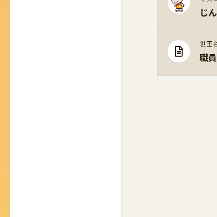
じん
世田
職員