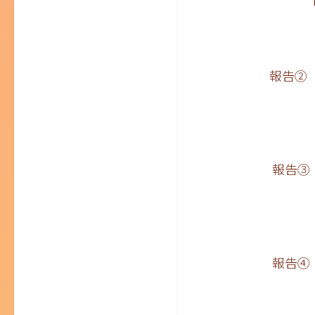
報告②「外国
丸山 義晴
報告③「どこ
片岸 美佳
報告④「24
浜田 直幸