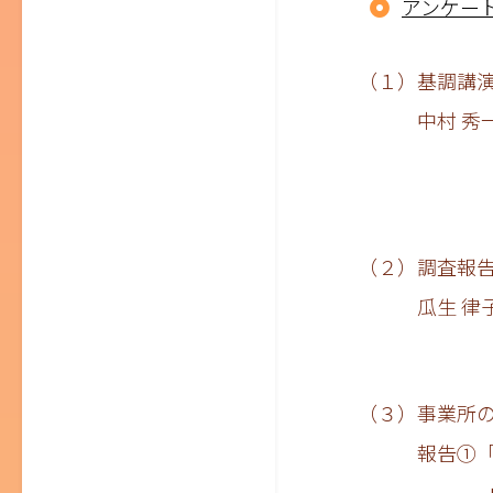
アンケー
（１）基調講
中村 秀一 
一般社団
（２）調査報
瓜生 律子 
（３）事業所
報告①「特養
山口 晃弘