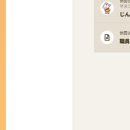
世田
マス
じん
世田
職員