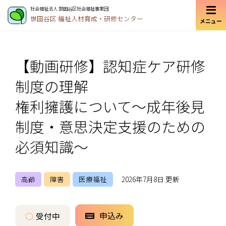
社会福祉法人 世田谷区社会福祉事業団
世田谷区
福祉人材育成・研修センター
メニュー
【動画研修】認知症ケア研修
制度の理解
権利擁護について～成年後見
制度・意思決定支援のための
必須知識～
高齢
障害
医療福祉
2026年7月8日 更新
申込み
○
受付中