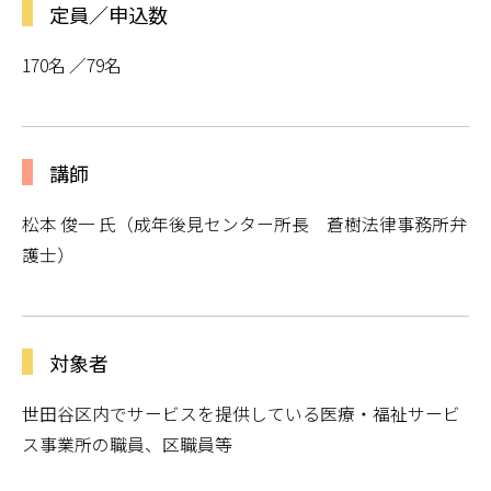
定員／申込数
170名 ／79名
講師
松本 俊一 氏（成年後見センター所長 蒼樹法律事務所弁
護士）
対象者
世田谷区内でサービスを提供している医療・福祉サービ
ス事業所の職員、区職員等