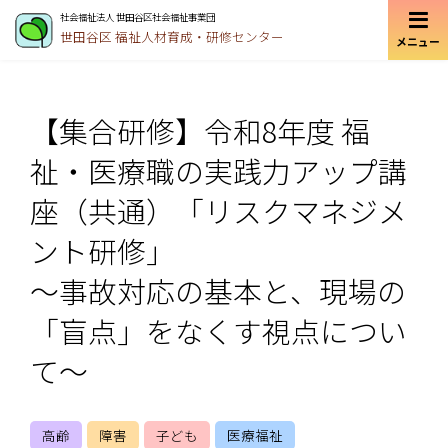
社会福祉法人 世田谷区社会福祉事業団
世田谷区
福祉人材育成・研修センター
メニュー
【集合研修】令和8年度 福
祉・医療職の実践力アップ講
座（共通）「リスクマネジメ
ント研修」
～事故対応の基本と、現場の
「盲点」をなくす視点につい
て～
高齢
障害
子ども
医療福祉