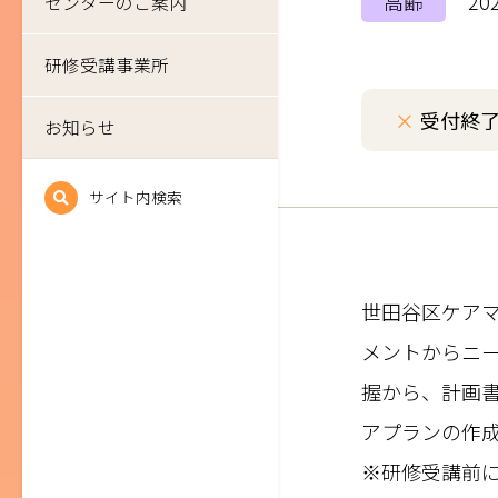
高齢
20
センターのご案内
研修受講事業所
×
受付終
お知らせ
サイト内検索
世田谷区ケア
メントからニ
握から、計画
アプランの作
※研修受講前