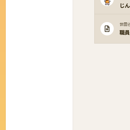
じん
世田
職員