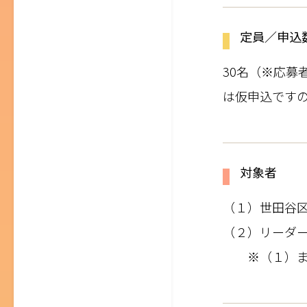
定員／申込
30名（※応
は仮申込ですの
対象者
（１）世田谷
（２）リーダ
※（１）また