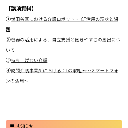
【講演資料】
①
世田谷区における介護ロボット・ICT活用の現状と課
題
②
機器の活用による、自立支援と働きやすさの創出につ
いて
③
持ち上げない介護
④
訪問介護事業所におけるICTの取組み～スマートフォ
ンの活用～
お知らせ