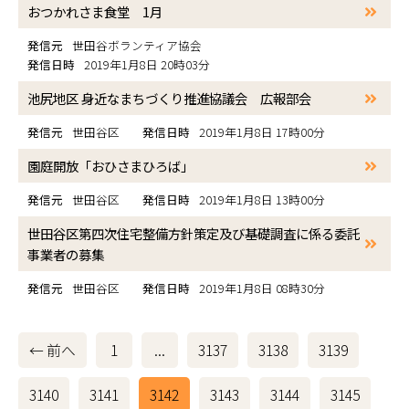
おつかれさま食堂 1月
発信元
世田谷ボランティア協会
発信日時
2019年1月8日 20時03分
池尻地区 身近なまちづくり推進協議会 広報部会
発信元
世田谷区
発信日時
2019年1月8日 17時00分
園庭開放「おひさまひろば」
発信元
世田谷区
発信日時
2019年1月8日 13時00分
世田谷区第四次住宅整備方針策定及び基礎調査に係る委託
事業者の募集
発信元
世田谷区
発信日時
2019年1月8日 08時30分
← 前へ
1
...
3137
3138
3139
3140
3141
3142
3143
3144
3145