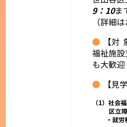
9：10
ま
（詳細は
【対 
福祉施設
も大歓迎
【見
（1）社会
区立障害
・就労移行