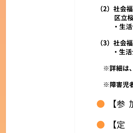
（2）社会
区立桜上
・生活
（3）社会
・生活介
※詳細は、
※障害児者
【参 
【定