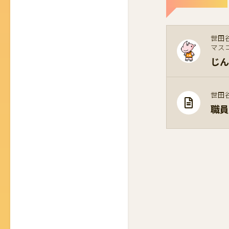
世田
マス
じん
世田
職員