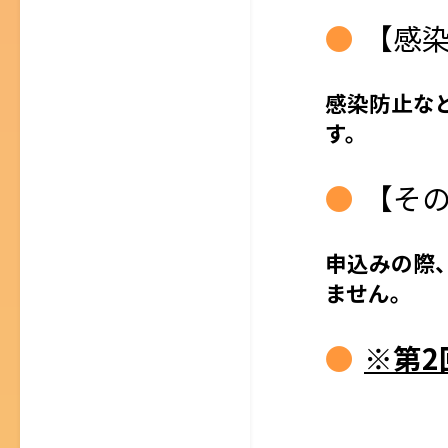
【感
感染防止な
す。
【そ
申込みの際
ません。
※第2