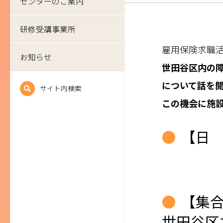
センターのご案内
研修受講事業所
雇用保険求職
お知らせ
世田谷区内の
について話を
サイト内検索
この機会に施
【日 
9：00
【集
世田谷区